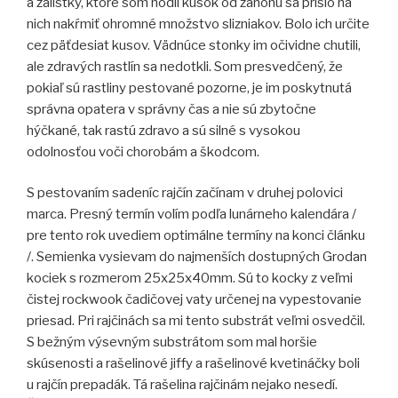
a zálistky, ktoré som hodil kúsok od záhonu sa prišlo na
nich nakŕmiť ohromné množstvo slizniakov. Bolo ich určite
cez päťdesiat kusov. Vädnúce stonky im očividne chutili,
ale zdravých rastlín sa nedotkli. Som presvedčený, že
pokiaľ sú rastliny pestované pozorne, je im poskytnutá
správna opatera v správny čas a nie sú zbytočne
hýčkané, tak rastú zdravo a sú silné s vysokou
odolnosťou voči chorobám a škodcom.
S pestovaním sadeníc rajčín začínam v druhej polovici
marca. Presný termín volím podľa lunárneho kalendára /
pre tento rok uvediem optimálne termíny na konci článku
/. Semienka vysievam do najmenších dostupných Grodan
kociek s rozmerom 25x25x40mm. Sú to kocky z veľmi
čistej rockwook čadičovej vaty určenej na vypestovanie
priesad. Pri rajčinách sa mi tento substrát veľmi osvedčil.
S bežným výsevným substrátom som mal horšie
skúsenosti a rašelinové jiffy a rašelinové kvetináčky boli
u rajčín prepadák. Tá rašelina rajčinám nejako nesedí.