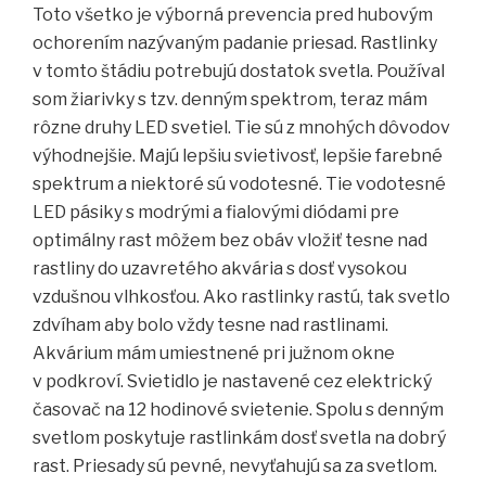
Toto všetko je výborná prevencia pred hubovým
ochorením nazývaným padanie priesad. Rastlinky
v tomto štádiu potrebujú dostatok svetla. Používal
som žiarivky s tzv. denným spektrom, teraz mám
rôzne druhy LED svetiel. Tie sú z mnohých dôvodov
výhodnejšie. Majú lepšiu svietivosť, lepšie farebné
spektrum a niektoré sú vodotesné. Tie vodotesné
LED pásiky s modrými a fialovými diódami pre
optimálny rast môžem bez obáv vložiť tesne nad
rastliny do uzavretého akvária s dosť vysokou
vzdušnou vlhkosťou. Ako rastlinky rastú, tak svetlo
zdvíham aby bolo vždy tesne nad rastlinami.
Akvárium mám umiestnené pri južnom okne
v podkroví. Svietidlo je nastavené cez elektrický
časovač na 12 hodinové svietenie. Spolu s denným
svetlom poskytuje rastlinkám dosť svetla na dobrý
rast. Priesady sú pevné, nevyťahujú sa za svetlom.