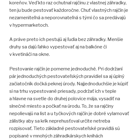
koreňov. Veď kto raz ochutnal rajčinu z vlastnej záhradky,
ten ju bude pestovať každoročne. Chuť vlastných rajčín je
nezameniteľná a neporovnateľná s tými čo sa predávajú
v hypermarketoch.
A práve preto ich pestujú aj ľudia bez záhradky. Menšie
druhy sa dajú ľahko vypestovať aj na balkóne či
v kvetináči na okne.
Pestovanie rajčín je pomerne jednoduché. Pri dodržaní
pár jednoduchých pestovateľských pravidiel sa aj úplný
začiatočník dočká peknej úrody. Najjednoduchšie je kúpiť
si na trhu vypestované priesady, podržať ich v teple
a hlavne na svetle do druhej polovice mája, vysadiť na
slnečné miesto a počkať na úrodu. To, že sa rajčiny
nepolievajú na list a u tyčkových rajčín je dobré vylamovať
zálistky aby sa krík neprehusťoval určite netreba
rozpisovať. Tieto základné pestovateľské pravidlá sú
popísané v mnohých záhradkárskych knihách