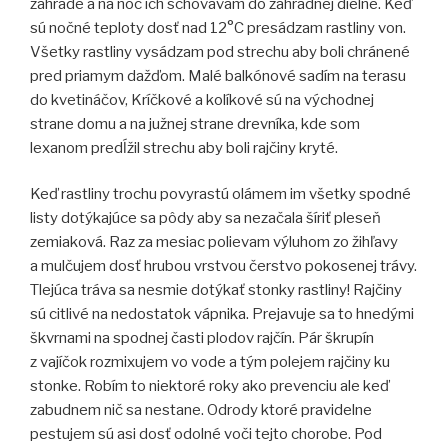
záhrade a na noc ich schovávam do záhradnej dielne. Keď
sú nočné teploty dosť nad 12°C presádzam rastliny von.
Všetky rastliny vysádzam pod strechu aby boli chránené
pred priamym dažďom. Malé balkónové sadím na terasu
do kvetináčov, Kríčkové a kolíkové sú na východnej
strane domu a na južnej strane drevníka, kde som
lexanom predĺžil strechu aby boli rajčiny kryté.
Keď rastliny trochu povyrastú olámem im všetky spodné
listy dotýkajúce sa pôdy aby sa nezačala šíriť pleseň
zemiaková. Raz za mesiac polievam výluhom zo žihľavy
a mulčujem dosť hrubou vrstvou čerstvo pokosenej trávy.
Tlejúca tráva sa nesmie dotýkať stonky rastliny! Rajčiny
sú citlivé na nedostatok vápnika. Prejavuje sa to hnedými
škvrnami na spodnej časti plodov rajčín. Pár škrupín
z vajíčok rozmixujem vo vode a tým polejem rajčiny ku
stonke. Robím to niektoré roky ako prevenciu ale keď
zabudnem nič sa nestane. Odrody ktoré pravidelne
pestujem sú asi dosť odolné voči tejto chorobe. Pod