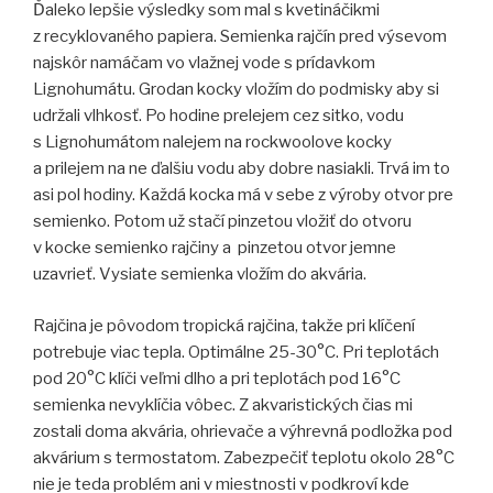
Ďaleko lepšie výsledky som mal s kvetináčikmi
z recyklovaného papiera. Semienka rajčín pred výsevom
najskôr namáčam vo vlažnej vode s prídavkom
Lignohumátu. Grodan kocky vložím do podmisky aby si
udržali vlhkosť. Po hodine prelejem cez sitko, vodu
s Lignohumátom nalejem na rockwoolove kocky
a prilejem na ne ďalšiu vodu aby dobre nasiakli. Trvá im to
asi pol hodiny. Každá kocka má v sebe z výroby otvor pre
semienko. Potom už stačí pinzetou vložiť do otvoru
v kocke semienko rajčiny a pinzetou otvor jemne
uzavrieť. Vysiate semienka vložím do akvária.
Rajčina je pôvodom tropická rajčina, takže pri klíčení
potrebuje viac tepla. Optimálne 25-30°C. Pri teplotách
pod 20°C klíči veľmi dlho a pri teplotách pod 16°C
semienka nevyklíčia vôbec. Z akvaristických čias mi
zostali doma akvária, ohrievače a výhrevná podložka pod
akvárium s termostatom. Zabezpečiť teplotu okolo 28°C
nie je teda problém ani v miestnosti v podkroví kde