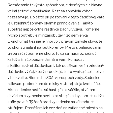
Rozsádzanie takýmto spôsobom je dosť rýchle a hlavne
veľmi šetrné k rastlinkám. Rast sa spravidla vôbec
nezastavuje. Dôležité pri pestovaní v tejto čadičovej vate
je ustriehnuť správny okamih prihnojovania. Takýto
substrát neposkytne rastlinke žiadnu výživu. Pomerne
rýchlo spotrebuje minizásobu živín zo semienka,
Lignohumát tiež nie je hnojivo v pravom zmysle slova. Je
to skôr stimulant na rast koreňov. Preto s prihnojovaním
treba začať pomerne skoro. Tu už sa musí rozhodnúť
každý sám čo použije. Ja mám vermikompost
s kalifornskými dážďovkami, tak používam veľmi zriedený
dažďovkový čaj, ktorý produkujú. Je to vynikajúce hnojivo
v biokvalite. Riedim ho 30:1 v prospech vody. Sadenice
zalievam podmokom do misky v ktorej stoja kvetináče.
Ako sadenice rastú a sú hustejšie a väčšie, otváram
akvárium a vymením svetlo za silnejšie aby som ich udržal
stále pevné. Týždeň pred vysadením na záhradu ich
otužujem. Prenášam ich cez deň na zatienené miesto na