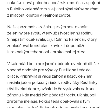
nakoľko nová poľnohospodárska metóda v spojení
s Rulniho kalendárom a jej vlastnými skúsenosťami
z mladosti obstojí v reálnom živote.
Našla pozemok a začala s prvým pestovaním
zeleniny pre svoju, vtedy už štvorčlennú rodinu.
S napätím očakávala, či ju Rulniho kalendár, ktorý
zohľadňoval konštelácie hviezd, dopomôže
k rovnakým schopnostiam ako mal jej otec.
V kalendári bolo pre jarné obdobie uvedené dlhšie
vhodné obdobie pre výsevy. Pustila sa teda do
práce. Pripravila si väčší záhon a každý deň naň
nasiala jeden pokusný riadok redkvičky. Rastlinky
rástli veľmi dobre, avšak tie čo vysievala na konci
záhonu, kde medzi tým pôda už trochu uľahla, boli
zreteľne menšie. Pokus teda opakovala s tým
rozdielom, že každý riadok pripravovala tesne pred