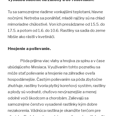
Tu sa samozrejme riadime vonkajšími teplotami, hlavne
nočnými. Netreba sa ponáhľať, mladé rajčiny sú na chlad
mimoriadne chúlostivé. Von ich presádzame od 15.5. do
17.5. a potom od 1.6. do 10.6. Rastliny sa sadia do zeme
hlbšie ako rástli v kvetináči.
Hnojenie a polievanie.
Pôda prijíma viac vlahy a hnojiva za splnu a v čase
ubúdajúceho Mesiaca. Využívaním tohto poznatku sa
môže stať polievanie a hnojenie na záhradke oveľa
hospodárnejšie. Častým polievaním sa pôda zbytočne
zhutňuje, rastliny tvoria plytký koreňový systém, rastliny
a plody sú vodnaté, chuťovo nevýraznejšie a menej
odolné voči škodcom a chorobám. Zalievajú sa
samozrejme čerstvo vysadené rastlinky kým dobre
nezakorenia. Vädnúca rastlina je okamžite terčom pre