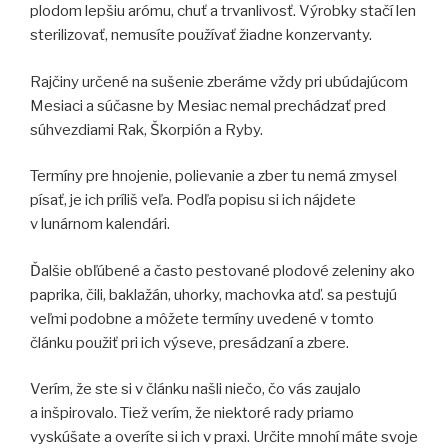
plodom lepšiu arómu, chuť a trvanlivosť. Výrobky stačí len
sterilizovať, nemusíte používať žiadne konzervanty.
Rajčiny určené na sušenie zberáme vždy pri ubúdajúcom
Mesiaci a súčasne by Mesiac nemal prechádzať pred
súhvezdiami Rak, Škorpión a Ryby.
Termíny pre hnojenie, polievanie a zber tu nemá zmysel
písať, je ich príliš veľa. Podľa popisu si ich nájdete
v lunárnom kalendári.
Ďalšie obľúbené a často pestované plodové zeleniny ako
paprika, čili, baklažán, uhorky, machovka atď. sa pestujú
veľmi podobne a môžete termíny uvedené v tomto
článku použiť pri ich výseve, presádzaní a zbere.
Verím, že ste si v článku našli niečo, čo vás zaujalo
a inšpirovalo. Tiež verím, že niektoré rady priamo
vyskúšate a overíte si ich v praxi. Určite mnohí máte svoje