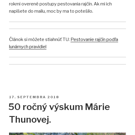
rokmi overené postupy pestovania rajčín. Ak mi ich
napíšete do mailu, moc by ma to potešilo.
Článok si môžete stiahnúť TU:
Pestovanie rajčín podľa
lunárnych pravidiel
PUBLIKOVANÉ
17. SEPTEMBRA 2018
50 ročný výskum Márie
Thunovej.