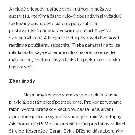
A mladé priesady rastúce v minimálnom množstve
substrátu, ktorý má často nulový obsah živín si vyžadujú
taktiež iný prístup. Presušeniu pôdy zabráni
pestovateľská nádoba v vekom, ktoré udrží vyššiu
vzdušnú vlhkosť. A hnojenie treba prispôsobiť veľkosti
rastliny a použitému substrátu. Treba pamätať na to, že
mladá rastlinka je extrémne citlivá na prehnojenie. Jej
malý koreň je veľmi citlivý a ľahko ho prekročená dávka
hnojiva spáli.
Zber úrody
Na priamy konzum samozrejme neplatia žiadne
pravidlá, oberáme keď potrebujeme. Pre konzervovanie
rajčín, výrobu pretlakov, kečupov, pesta, leča, ajvaru
a podobne je dobré vybrať si vhodný termín. Vzostupný
/nie dorastajúci !/ Mesiac prechádzajúci pred súhvezdiami
Strelec, Kozorožec, Baran, Býk a Blíženci dáva zberaným