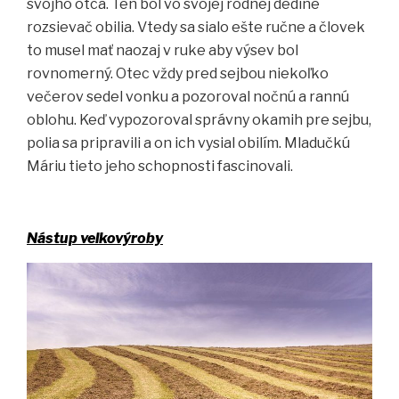
svojho otca. Ten bol vo svojej rodnej dedine
rozsievač obilia. Vtedy sa sialo ešte ručne a človek
to musel mať naozaj v ruke aby výsev bol
rovnomerný. Otec vždy pred sejbou niekoľko
večerov sedel vonku a pozoroval nočnú a rannú
oblohu. Keď vypozoroval správny okamih pre sejbu,
polia sa pripravili a on ich vysial obilím. Mladučkú
Máriu tieto jeho schopnosti fascinovali.
Nástup veľkovýroby