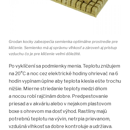
Grodan kocky zabezpečia semienka optimálne prostredie pre
klíčenie. Semienko má aj správnu vlhkosť a zároveň aj prístup
vzduchu čo je pre klíčenie veľmi dôležité.
Po vyklíčení sa podmienky menia. Teplotu znižujem
na 20°C a noc cez elektrické hodiny ohrievač na 6
hodín vypínam úplne aby teplota klesla ešte trochu
nižšie. Mierne striedanie teploty medzi dňom
a nocou robí rajčinám dobre. Predpestovanie
priesad a v akváriu alebo v nejakom plastovom
boxe s ohrevom ma dosť výhod. Rastliny majú
potrebnú teplotu na vývin, netrpia prievanom,
vzdušná vlhkosť sa dobre kontroluje a udržiava.