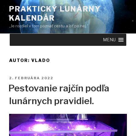
Prejsť
PRAKTICKÝ LUNÁRNY
na
KALENDÁR
obsah
„Je rozdiel v tom poznať cestu a ísť po nej.“
MENU
AUTOR:
VLADO
PUBLIKOVANÉ
2. FEBRUÁRA 2022
Pestovanie rajčín podľa
lunárnych pravidiel.