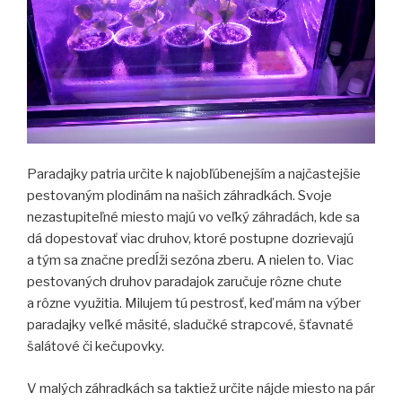
Paradajky patria určite k najobľúbenejším a najčastejšie
pestovaným plodinám na našich záhradkách. Svoje
nezastupiteľné miesto majú vo veľký záhradách, kde sa
dá dopestovať viac druhov, ktoré postupne dozrievajú
a tým sa značne predĺži sezóna zberu. A nielen to. Viac
pestovaných druhov paradajok zaručuje rôzne chute
a rôzne využitia. Milujem tú pestrosť, keď mám na výber
paradajky veľké mäsité, sladučké strapcové, šťavnaté
šalátové či kečupovky.
V malých záhradkách sa taktiež určite nájde miesto na pár