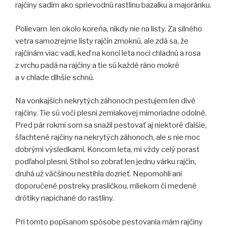
rajčiny sadím ako sprievodnú rastlinu bazalku a majoránku.
Polievam len okolo koreňa, nikdy nie na listy. Za silného
vetra samozrejme listy rajčín zmoknú, ale zdá sa, že
rajčinám viac vadí, keď na konci leta noci chladnú a rosa
z vrchu padá na rajčiny a tie sú každé ráno mokré
a v chlade dlhšie schnú.
Na vonkajších nekrytých záhonoch pestujem len divé
rajčiny. Tie sú voči plesni zemiakovej mimoriadne odolné.
Pred pár rokmi som sa snažil pestovať aj niektoré ďalšie,
šľachtené rajčiny na nekrytých záhonoch, ale s nie moc
dobrými výsledkami. Koncom leta, mi vždy celý porast
podľahol plesni. Stihol so zobrať len jednu várku rajčín,
druhá už väčšinou nestihla dozrieť. Nepomohli ani
doporučené postreky prasličkou, mliekom či medené
drôtiky napichané do rastliny.
Pri tomto popísanom spôsobe pestovania mám rajčiny