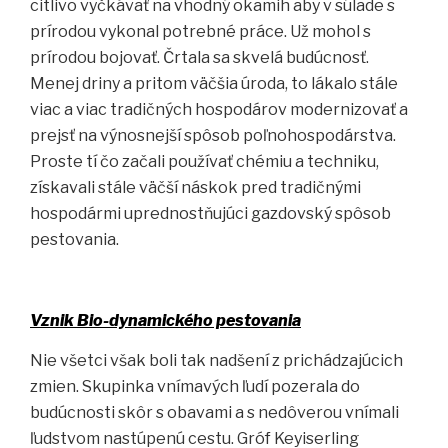
citlivo vyčkávať na vhodný okamih aby v súlade s
prírodou vykonal potrebné práce. Už mohol s
prírodou bojovať. Črtala sa skvelá budúcnosť.
Menej driny a pritom väčšia úroda, to lákalo stále
viac a viac tradičných hospodárov modernizovať a
prejsť na výnosnejší spôsob poľnohospodárstva.
Proste tí čo začali používať chémiu a techniku,
získavali stále väčší náskok pred tradičnými
hospodármi uprednostňujúci gazdovský spôsob
pestovania.
Vznik Bio-dynamického pestovania
Nie všetci však boli tak nadšení z prichádzajúcich
zmien. Skupinka vnímavých ľudí pozerala do
budúcnosti skôr s obavami a s nedôverou vnímali
ľudstvom nastúpenú cestu. Gróf Keyiserling