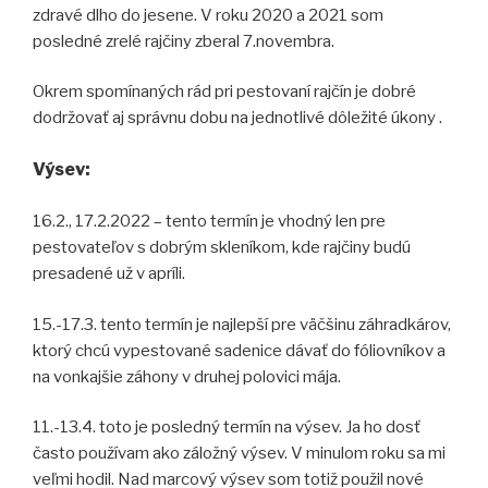
zdravé dlho do jesene. V roku 2020 a 2021 som
posledné zrelé rajčiny zberal 7.novembra.
Okrem spomínaných rád pri pestovaní rajčín je dobré
dodržovať aj správnu dobu na jednotlivé dôležité úkony .
Výsev:
16.2., 17.2.2022 – tento termín je vhodný len pre
pestovateľov s dobrým skleníkom, kde rajčiny budú
presadené už v apríli.
15.-17.3. tento termín je najlepší pre väčšinu záhradkárov,
ktorý chcú vypestované sadenice dávať do fóliovníkov a
na vonkajšie záhony v druhej polovici mája.
11.-13.4. toto je posledný termín na výsev. Ja ho dosť
často používam ako záložný výsev. V minulom roku sa mi
veľmi hodil. Nad marcový výsev som totiž použil nové