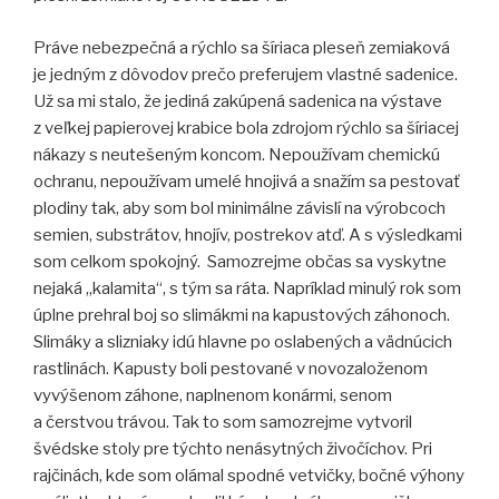
Práve nebezpečná a rýchlo sa šíriaca pleseň zemiaková
je jedným z dôvodov prečo preferujem vlastné sadenice.
Už sa mi stalo, že jediná zakúpená sadenica na výstave
z veľkej papierovej krabice bola zdrojom rýchlo sa šíriacej
nákazy s neutešeným koncom. Nepoužívam chemickú
ochranu, nepoužívam umelé hnojivá a snažím sa pestovať
plodiny tak, aby som bol minimálne závislí na výrobcoch
semien, substrátov, hnojív, postrekov atď. A s výsledkami
som celkom spokojný. Samozrejme občas sa vyskytne
nejaká „kalamita“, s tým sa ráta. Napríklad minulý rok som
úplne prehral boj so slimákmi na kapustových záhonoch.
Slimáky a slizniaky idú hlavne po oslabených a vädnúcich
rastlinách. Kapusty boli pestované v novozaloženom
vyvýšenom záhone, naplnenom konármi, senom
a čerstvou trávou. Tak to som samozrejme vytvoril
švédske stoly pre týchto nenásytných živočíchov. Pri
rajčinách, kde som olámal spodné vetvičky, bočné výhony