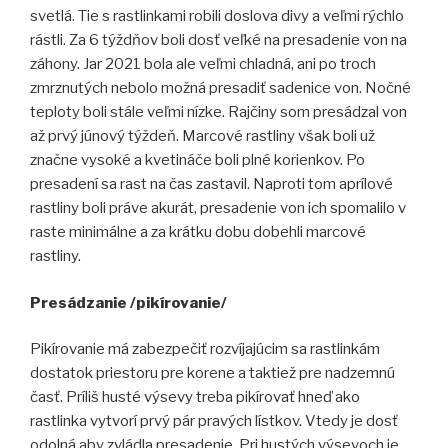
svetlá. Tie s rastlinkami robili doslova divy a veľmi rýchlo
rástli. Za 6 týždňov boli dosť veľké na presadenie von na
záhony. Jar 2021 bola ale veľmi chladná, ani po troch
zmrznutých nebolo možná presadiť sadenice von. Nočné
teploty boli stále veľmi nízke. Rajčiny som presádzal von
až prvý júnový týždeň. Marcové rastliny však boli už
značne vysoké a kvetináče boli plné korienkov. Po
presadení sa rast na čas zastavil. Naproti tom aprílové
rastliny boli práve akurát, presadenie von ich spomalilo v
raste minimálne a za krátku dobu dobehli marcové
rastliny.
Presádzanie /pikírovanie/
Pikírovanie má zabezpečiť rozvíjajúcim sa rastlinkám
dostatok priestoru pre korene a taktiež pre nadzemnú
časť. Príliš husté výsevy treba pikírovať hneď ako
rastlinka vytvorí prvý pár pravých lístkov. Vtedy je dosť
odolná aby zvládla presadenie. Pri hustých výsevoch je