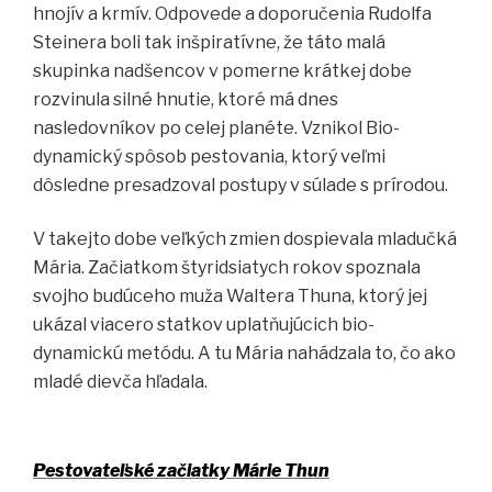
hnojív a krmív. Odpovede a doporučenia Rudolfa
Steinera boli tak inšpiratívne, že táto malá
skupinka nadšencov v pomerne krátkej dobe
rozvinula silné hnutie, ktoré má dnes
nasledovníkov po celej planéte. Vznikol Bio-
dynamický spôsob pestovania, ktorý veľmi
dôsledne presadzoval postupy v súlade s prírodou.
V takejto dobe veľkých zmien dospievala mladučká
Mária. Začiatkom štyridsiatych rokov spoznala
svojho budúceho muža Waltera Thuna, ktorý jej
ukázal viacero statkov uplatňujúcich bio-
dynamickú metódu. A tu Mária nahádzala to, čo ako
mladé dievča hľadala.
Pestovateľské začiatky Márie Thun