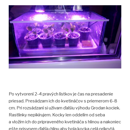
Po vytvorení 2-4 pravých lístkov je čas na presadenie
priesad. Presádzam ich do kvetináčov s priemerom 6-8
cm. Pri rozsádzaní si užívam ďalšiu výhodu Grodan kociek.
Rastlinky nepikírujem. Kocky len oddelím od seba
a vložím ich do pripraveného kvetináča s hlinou a nakoniec
ešte prisypem ďalšiu hlinu aby bola kocka celá prikrytá.