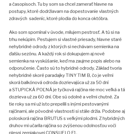
a časopisoch. Tu by som sa chcel zamerať hlavne na
postupy, ktoré dodržiavam na dopestovanie vlastných
zdravých sadeníc, ktoré plodia do konca októbra.
Ako som spomínal v úvode, milujem pestrosť. A tú si na
trhu nekúpim. Pestujem si vlastné priesady, hlavne staré
nehybridné odrody z ktorých si nechávam semienka na
ďalšiu sezónu. A každý rok si dokupujem aj nové
semienka na vyskúšanie, keď ma zaujme popis alebo na
odporučenie. Často sú to hybridné odrody. Základ tvoria
nehybridné skoré paradajky TINY TIM B, čo je veľmi
skorá balkónová odroda dozrievajúca už za 50 dní
a STUPICKÁ POĽNÁ je tyčková rajčina nie moc veľká a tá
dozrieva už za 60 dní. Obe sú odolné a veľmi chutné. Za
tie roky sa mi už isto prepelili s inými pestovanými
rajčinami, ale pôvodné vlastnosti si stále držia. Podobne aj
poloskorá rajčina BRUTUS s veľkými plodmi. Z hybridných
druhov mi učarila rajčina so zvýšenou odolnosťou voči
plesni zemiakovej CONSUELO F1.