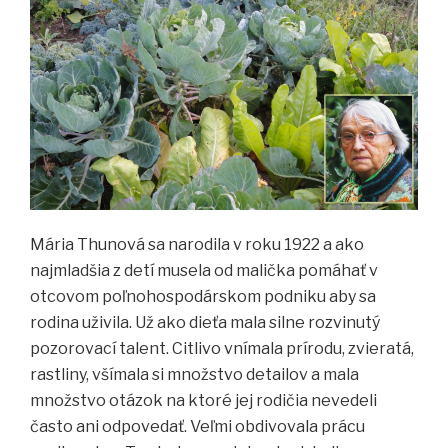
Mária Thunová sa narodila v roku 1922 a ako
najmladšia z detí musela od malička pomáhať v
otcovom poľnohospodárskom podniku aby sa
rodina uživila. Už ako dieťa mala silne rozvinutý
pozorovací talent. Citlivo vnímala prírodu, zvieratá,
rastliny, všímala si množstvo detailov a mala
množstvo otázok na ktoré jej rodičia nevedeli
často ani odpovedať. Veľmi obdivovala prácu