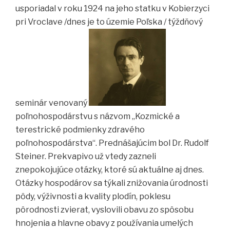
usporiadal v roku 1924 na jeho statku v Kobierzyci
pri Vroclave /dnes je to územie Poľska / týždňový
seminár venovaný
poľnohospodárstvu s názvom „Kozmické a
terestrické podmienky zdravého
poľnohospodárstva“. Prednášajúcim bol Dr. Rudolf
Steiner. Prekvapivo už vtedy zazneli
znepokojujúce otázky, ktoré sú aktuálne aj dnes.
Otázky hospodárov sa týkali znižovania úrodnosti
pôdy, výživnosti a kvality plodín, poklesu
pôrodnosti zvierat, vyslovili obavu zo spôsobu
hnojenia a hlavne obavy z používania umelých