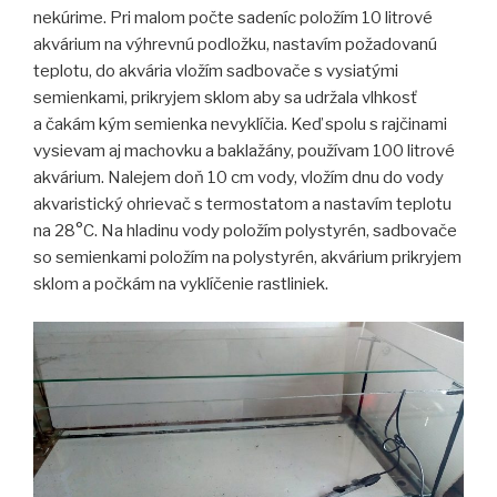
nekúrime. Pri malom počte sadeníc položím 10 litrové
akvárium na výhrevnú podložku, nastavím požadovanú
teplotu, do akvária vložím sadbovače s vysiatými
semienkami, prikryjem sklom aby sa udržala vlhkosť
a čakám kým semienka nevyklíčia. Keď spolu s rajčinami
vysievam aj machovku a baklažány, používam 100 litrové
akvárium. Nalejem doň 10 cm vody, vložím dnu do vody
akvaristický ohrievač s termostatom a nastavím teplotu
na 28°C. Na hladinu vody položím polystyrén, sadbovače
so semienkami položím na polystyrén, akvárium prikryjem
sklom a počkám na vyklíčenie rastliniek.