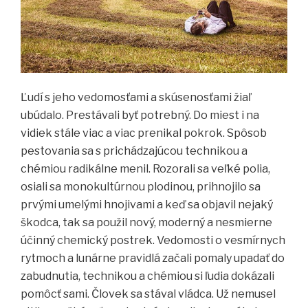
Ľudí s jeho vedomosťami a skúsenosťami žiaľ
ubúdalo. Prestávali byť potrebný. Do miest i na
vidiek stále viac a viac prenikal pokrok. Spôsob
pestovania sa s prichádzajúcou technikou a
chémiou radikálne menil. Rozorali sa veľké polia,
osiali sa monokultúrnou plodinou, prihnojilo sa
prvými umelými hnojivami a keď sa objavil nejaký
škodca, tak sa použil nový, moderný a nesmierne
účinný chemický postrek. Vedomosti o vesmírnych
rytmoch a lunárne pravidlá začali pomaly upadať do
zabudnutia, technikou a chémiou si ľudia dokázali
pomôcť sami. Človek sa stával vládca. Už nemusel