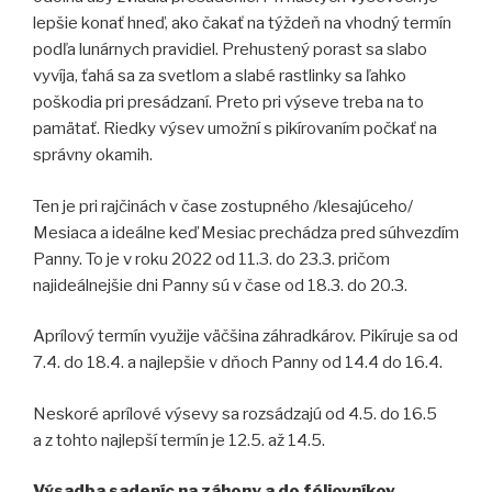
lepšie konať hneď, ako čakať na týždeň na vhodný termín
podľa lunárnych pravidiel. Prehustený porast sa slabo
vyvíja, ťahá sa za svetlom a slabé rastlinky sa ľahko
poškodia pri presádzaní. Preto pri výseve treba na to
pamätať. Riedky výsev umožní s pikírovaním počkať na
správny okamih.
Ten je pri rajčinách v čase zostupného /klesajúceho/
Mesiaca a ideálne keď Mesiac prechádza pred súhvezdím
Panny. To je v roku 2022 od 11.3. do 23.3. pričom
najideálnejšie dni Panny sú v čase od 18.3. do 20.3.
Aprílový termín využije väčšina záhradkárov. Pikíruje sa od
7.4. do 18.4. a najlepšie v dňoch Panny od 14.4 do 16.4.
Neskoré aprílové výsevy sa rozsádzajú od 4.5. do 16.5
a z tohto najlepší termín je 12.5. až 14.5.
Výsadba sadeníc na záhony a do fóliovníkov.